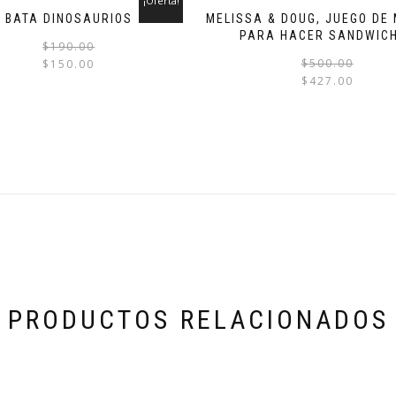
¡Oferta!
BATA DINOSAURIOS
MELISSA & DOUG, JUEGO DE
PARA HACER SANDWIC
$
190.00
$
500.00
$
150.00
$
427.00
PRODUCTOS RELACIONADOS