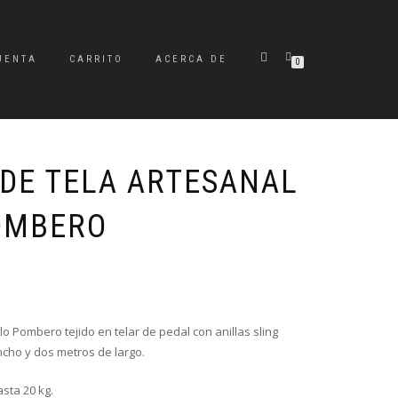
UENTA
CARRITO
ACERCA DE
0
DE TELA ARTESANAL
OMBERO
 Pombero tejido en telar de pedal con anillas sling
cho y dos metros de largo.
sta 20 kg.