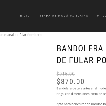
INICIO
TIENDA DE MAMÁ OXITOCINA
MI C
 artesanal de fular Pombero
BANDOLERA 
DE FULAR P
$
915.00
$
870.00
Bandolera de tela artesanal modelo
rings, con dimensiones 70cm de an
Apta para bebés recién nacidos ha