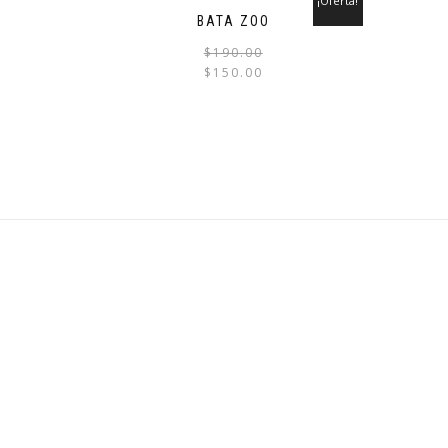
¡Oferta!
BATA ZOO
$
190.00
$
150.00