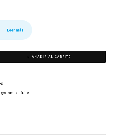
Leer más
AÑADIR AL CARRITO
os
rgonomico
,
fular