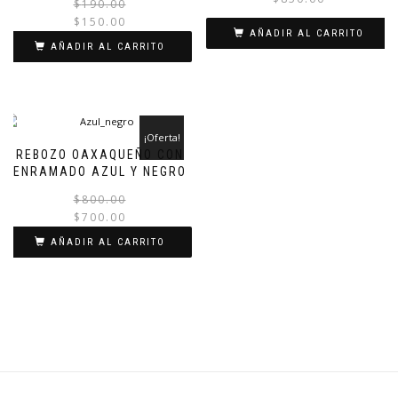
$
190.00
$
150.00
AÑADIR AL CARRITO
AÑADIR AL CARRITO
¡Oferta!
REBOZO OAXAQUEÑO CON
ENRAMADO AZUL Y NEGRO
$
800.00
$
700.00
AÑADIR AL CARRITO