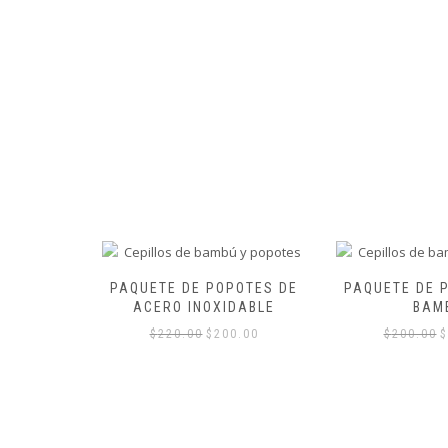
POTES DE
PAQUETE DE POPOTES DE
JABONES AR
DABLE
BAMBÚ
$
40.
0.00
$
200.00
$
170.00