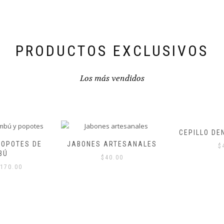
PRODUCTOS EXCLUSIVOS
Los más vendidos
CEPILLO DENTAL DE BAMBÚ
BANDOLE
ARTESAN
TESANALES
$
40.00
PO
00
$
915.