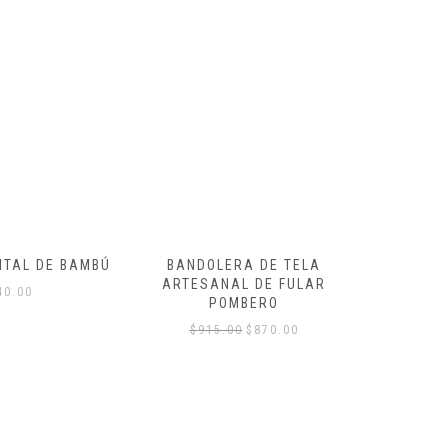
RA DE TELA
AL DE FULAR
MBERO
00
$
870.00