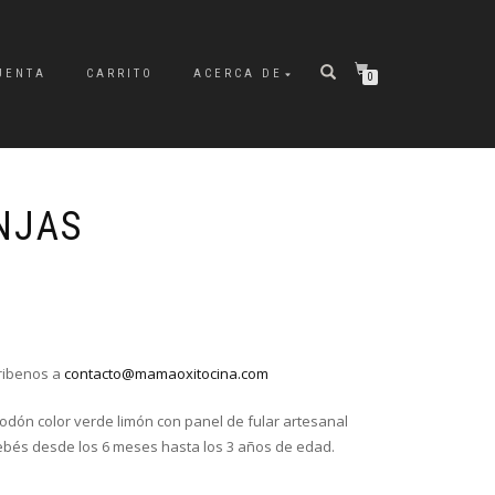
UENTA
CARRITO
ACERCA DE
0
NJAS
cribenos a
contacto@mamaoxitocina.com
odón color verde limón con panel de fular artesanal
ebés desde los 6 meses hasta los 3 años de edad.